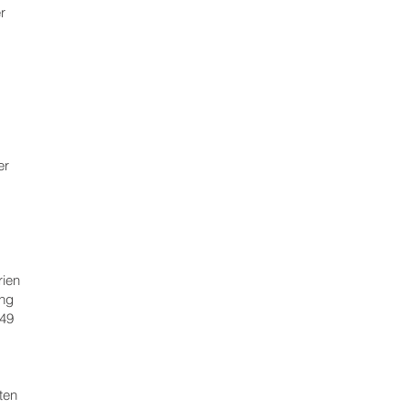
r
er
rien
ung
 49
ten