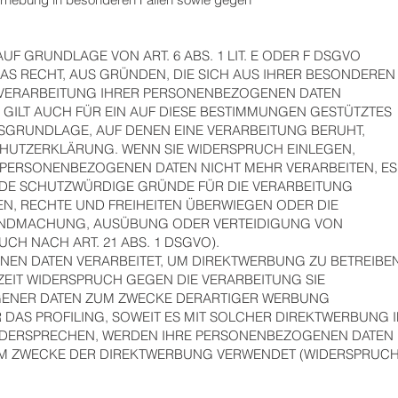
F GRUNDLAGE VON ART. 6 ABS. 1 LIT. E ODER F DSGVO
DAS RECHT, AUS GRÜNDEN, DIE SICH AUS IHRER BESONDEREN
E VERARBEITUNG IHRER PERSONENBEZOGENEN DATEN
 GILT AUCH FÜR EIN AUF DIESE BESTIMMUNGEN GESTÜTZTES
HTSGRUNDLAGE, AUF DENEN EINE VERARBEITUNG BERUHT,
CHUTZERKLÄRUNG. WENN SIE WIDERSPRUCH EINLEGEN,
 PERSONENBEZOGENEN DATEN NICHT MEHR VERARBEITEN, ES
NDE SCHUTZWÜRDIGE GRÜNDE FÜR DIE VERARBEITUNG
EN, RECHTE UND FREIHEITEN ÜBERWIEGEN ODER DIE
TENDMACHUNG, AUSÜBUNG ODER VERTEIDIGUNG VON
H NACH ART. 21 ABS. 1 DSGVO).
EN DATEN VERARBEITET, UM DIREKTWERBUNG ZU BETREIBEN
RZEIT WIDERSPRUCH GEGEN DIE VERARBEITUNG SIE
ENER DATEN ZUM ZWECKE DERARTIGER WERBUNG
R DAS PROFILING, SOWEIT ES MIT SOLCHER DIREKTWERBUNG 
WIDERSPRECHEN, WERDEN IHRE PERSONENBEZOGENEN DATEN
UM ZWECKE DER DIREKTWERBUNG VERWENDET (WIDERSPRUC