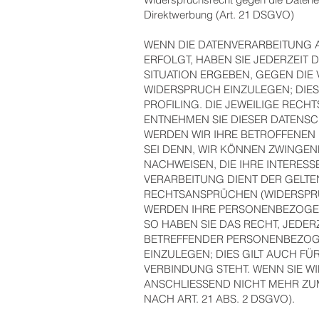
Direktwerbung (Art. 21 DSGVO)
WENN DIE DATENVERARBEITUNG AU
ERFOLGT, HABEN SIE JEDERZEIT 
SITUATION ERGEBEN, GEGEN DI
WIDERSPRUCH EINZULEGEN; DIES
PROFILING. DIE JEWEILIGE REC
ENTNEHMEN SIE DIESER DATENS
WERDEN WIR IHRE BETROFFENEN
SEI DENN, WIR KÖNNEN ZWINGE
NACHWEISEN, DIE IHRE INTERESS
VERARBEITUNG DIENT DER GEL
RECHTSANSPRÜCHEN (WIDERSPRUC
WERDEN IHRE PERSONENBEZOGEN
SO HABEN SIE DAS RECHT, JEDE
BETREFFENDER PERSONENBEZOG
EINZULEGEN; DIES GILT AUCH FÜ
VERBINDUNG STEHT. WENN SIE 
ANSCHLIESSEND NICHT MEHR Z
NACH ART. 21 ABS. 2 DSGVO).