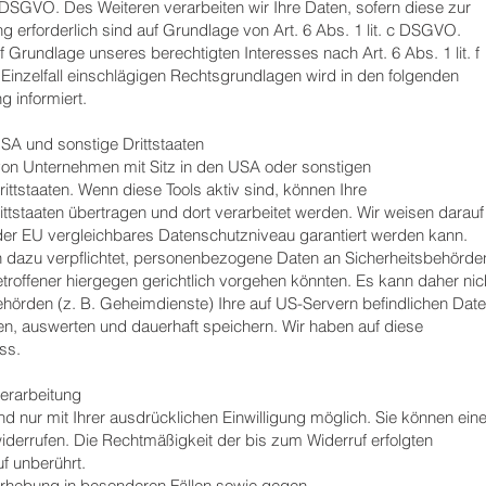
b DSGVO. Des Weiteren verarbeiten wir Ihre Daten, sofern diese zur
ung erforderlich sind auf Grundlage von Art. 6 Abs. 1 lit. c DSGVO.
 Grundlage unseres berechtigten Interesses nach Art. 6 Abs. 1 lit. f
Einzelfall einschlägigen Rechtsgrundlagen wird in den folgenden
 informiert.
SA und sonstige Drittstaaten
on Unternehmen mit Sitz in den USA oder sonstigen
rittstaaten. Wenn diese Tools aktiv sind, können Ihre
tstaaten übertragen und dort verarbeitet werden. Wir weisen darauf
 der EU vergleichbares Datenschutzniveau garantiert werden kann.
 dazu verpflichtet, personenbezogene Daten an Sicherheitsbehörde
roffener hiergegen gerichtlich vorgehen könnten. Es kann daher nic
rden (z. B. Geheimdienste) Ihre auf US-Servern befindlichen Dat
, auswerten und dauerhaft speichern. Wir haben auf diese
ss.
verarbeitung
d nur mit Ihrer ausdrücklichen Einwilligung möglich. Sie können ein
t widerrufen. Die Rechtmäßigkeit der bis zum Widerruf erfolgten
f unberührt.
rhebung in besonderen Fällen sowie gegen